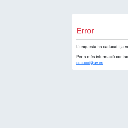
Error
L'enquesta ha caducat i ja n
Per a més informació contact
cdcucci@uv.es