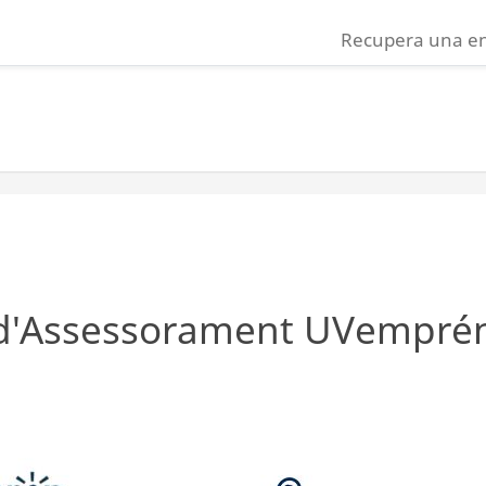
Recupera una e
d'Assessorament UVempré