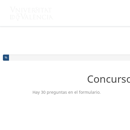
Ha completado el % de este formulario
%
Concurso
Hay 30 preguntas en el formulario.