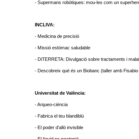
- Supermans robòtiques: mou-les com un superher
INCLIVA:
- Medicina de precisió
- Missió estómac saludable
- DiTERRETA: Divulgació sobre tractaments i malal
- Descobreix què és un Biobanc (taller amb Fisabio
Universitat de València:
- Arqueo-ciència
- Fabrica el teu blandiblú
- El poder d'allò invisible
- El líquid no newtonià