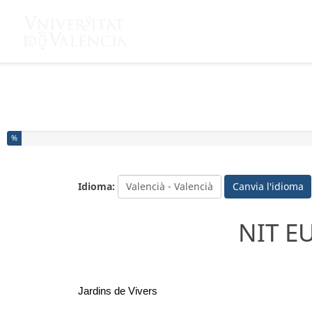
Ja ha completat el % d'aquesta enquesta
%
Idioma:
Canvia l'idioma
NIT E
Jardins de Vivers