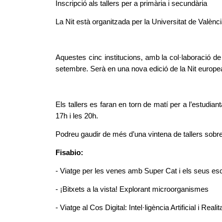
Inscripció als tallers per a primària i secundària
La Nit està organitzada per la Universitat de Valènc
Aquestes cinc institucions, amb la col·laboració de
setembre. Serà en una nova edició de la Nit europea 
Els tallers es faran en torn de matí per a l’estudian
17h i les 20h.
Podreu gaudir de més d’una vintena de tallers sobre 
Fisabio:
- Viatge per les venes amb Super Cat i els seus es
- ¡Bitxets a la vista! Explorant microorganismes
- Viatge al Cos Digital: Intel·ligència Artificial i Rea